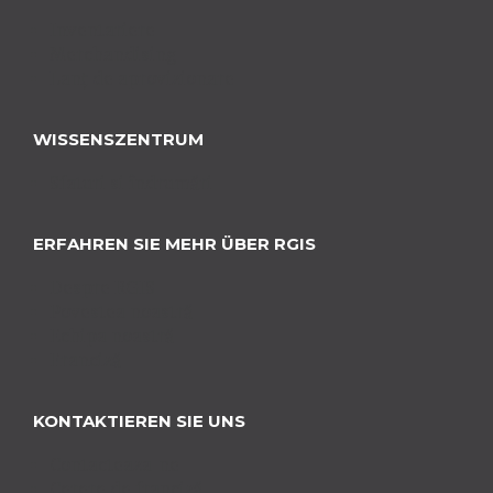
Inventariere
Merchandising
Lanț de aprovizionare
WISSENSZENTRUM
Sfaturi si îndrumări
ERFAHREN SIE MEHR ÜBER RGIS
Despre RGIS
Povestea noastră
Echipa noastră
Franciză
KONTAKTIEREN SIE UNS
Contacteaza-ne
Cerere de franciză