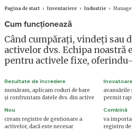
Pagina de start
›
Inventariere
›
Industrie
›
Managem
Cum funcționează
Când cumpărați, vindeți sau deț
activelor dvs. Echipa noastră e
pentru activele fixe, oferindu
Rezultate de încredere
Inovatoar
număram, aplicam coduri de bare
avansările
și confruntam datele dvs. din active
permit rapo
Nou
Combină
cream registre de gestionare a
va importa 
activelor, dacă este necesar
registru de