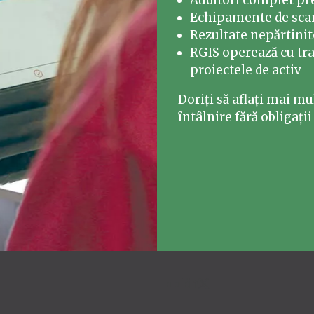
Auditori complet pre
Echipamente de scan
Rezultate nepărtinito
RGIS operează cu tra
proiectele de activ
Doriți să aflați mai mu
întâlnire fără obligații și