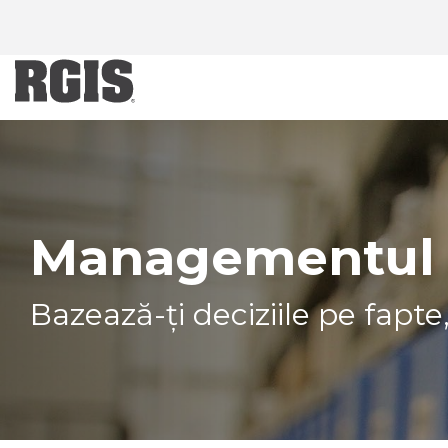
Skip
to
content
Managementul a
Bazează-ți deciziile pe fapt