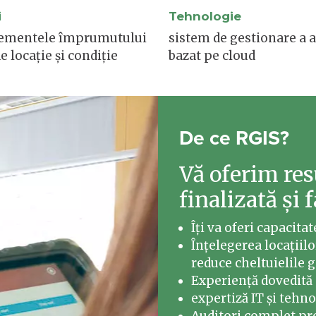
i
Tehnologie
lementele împrumutului
sistem de gestionare a a
e locație și condiție
bazat pe cloud
De ce RGIS?
Vă oferim res
finalizată și 
Îți va oferi capacitat
Înțelegerea locațiil
reduce cheltuielile 
Experiență dovedită
expertiză IT și tehn