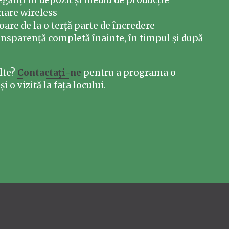
gătiți în depozit și mediu de producție
are wireless
are de la o terță parte de încredere
nsparență completă înainte, în timpul și după
lte?
Contactaţi-ne
pentru a programa o
 o vizită la fața locului.​​​